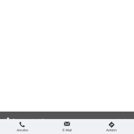
Druckversion
|
Sitemap
Login
© habes-architektur
Webansicht
Anrufen
E-Mail
Anfahrt