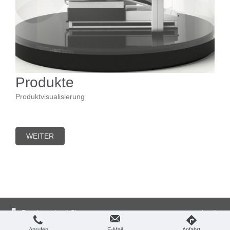
Produkte
Produktvisualisierung
WEITER
Druckversion
|
Sitemap
Login
© habes-architektur
Webansicht
Anrufen
E-Mail
Anfahrt